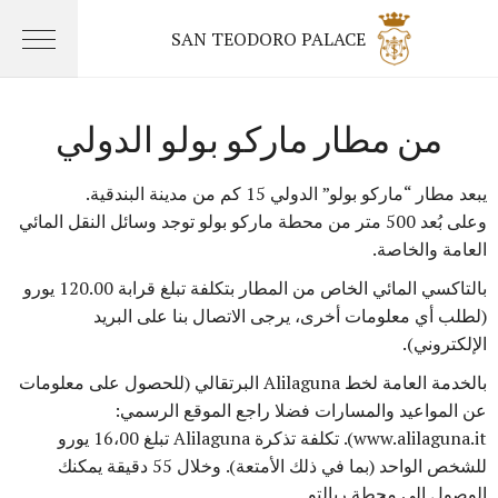
SAN TEODORO PALACE
من مطار ماركو بولو الدولي
يبعد مطار “ماركو بولو” الدولي 15 كم من مدينة البندقية.
وعلى بُعد 500 متر من محطة ماركو بولو توجد وسائل النقل المائي
العامة والخاصة.
بالتاكسي المائي الخاص من المطار بتكلفة تبلغ قرابة 120.00 يورو
(لطلب أي معلومات أخرى، يرجى الاتصال بنا على البريد
الإلكتروني).
بالخدمة العامة لخط Alilaguna البرتقالي (للحصول على معلومات
عن المواعيد والمسارات فضلا راجع الموقع الرسمي:
www.alilaguna.it). تكلفة تذكرة Alilaguna تبلغ 16،00 يورو
للشخص الواحد (بما في ذلك الأمتعة). وخلال 55 دقيقة يمكنك
الوصول إلى محطة ريالتو.