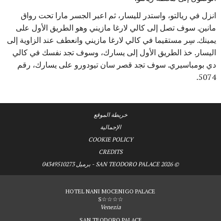
انزل في ريالتو، واستدر لليسار، ثم اعبر الجسر مارا تحت رواق
مانين. سوف تصل إلى كالي لارغا مازيني وهو الطريق الأول على
يمينك. سِر مستقيما في كالي لارغا مازيني وانعطف عند الزاوية إلى
اليسار. خذ الطريق الأول إلى يسارك، وسوف تجد نفسك في كالي
دي بومباسيري. سوف تجد قصر سان تيودورو على يسارك، رقم
5074.
خريطة الموقع
الإجمالية
COOKIE POLICY
CREDITS
© SAN TEODORO PALACE 2026 - برميل 04349510273
HOTEL NANI MOCENIGO PALACE
☆☆☆☆S
Venezia
SAN TEODORO PALACE