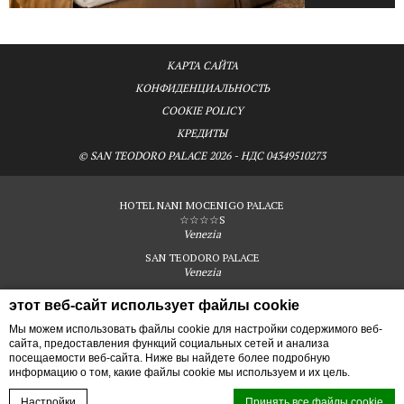
КАРТА САЙТА
КОНФИДЕНЦИАЛЬНОСТЬ
COOKIE POLICY
КРЕДИТЫ
© SAN TEODORO PALACE 2026 - НДС 04349510273
HOTEL NANI MOCENIGO PALACE
☆☆☆☆S
Venezia
SAN TEODORO PALACE
Venezia
этот веб-сайт использует файлы cookie
апартаменты - Апартамент Luxury Апарт-отель Венеция
San Teodoro
Мы можем использовать файлы cookie для настройки содержимого веб-
сайта, предоставления функций социальных сетей и анализа
Palace
посещаемости веб-сайта. Ниже вы найдете более подробную
информацию о том, какие файлы cookie мы используем и их цель.
Забронируйте
Настройки
Принять все файлы cookie